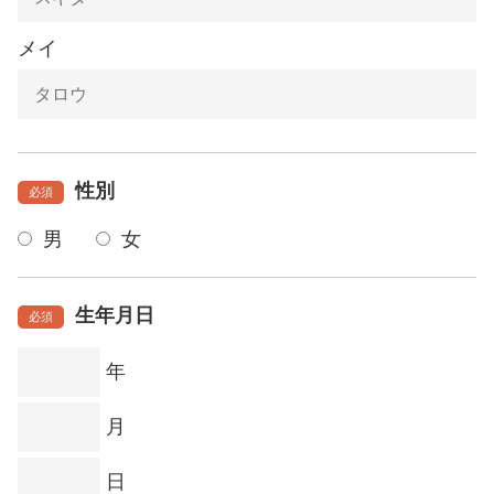
メイ
性別
必須
男
女
生年月日
必須
年
月
日